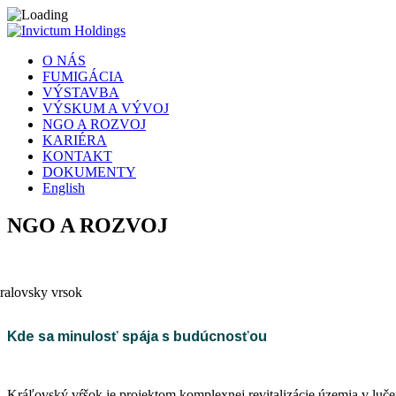
O NÁS
FUMIGÁCIA
VÝSTAVBA
VÝSKUM A VÝVOJ
NGO A ROZVOJ
KARIÉRA
KONTAKT
DOKUMENTY
English
NGO A ROZVOJ
Kde sa minulosť spája s budúcnosťou
Kráľovský vŕšok je projektom komplexnej revitalizácie územia v luče