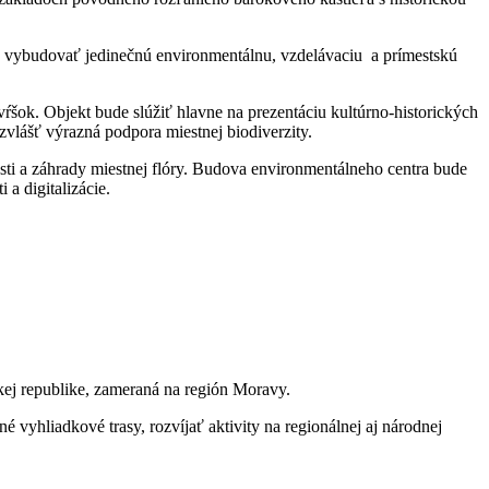
a vybudovať jedinečnú environmentálnu, vzdelávaciu a prímestskú
ŕšok. Objekt bude slúžiť hlavne na prezentáciu kultúrno-historických
vlášť výrazná podpora miestnej biodiverzity.
ti a záhrady miestnej flóry. Budova environmentálneho centra bude
 a digitalizácie.
kej republike, zameraná na región Moravy.
vyhliadkové trasy, rozvíjať aktivity na regionálnej aj národnej