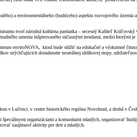
minulého) a environmentálneho (budúceho) aspektu rozvojového územia 
minantu tvorí národná kultúrna pamiatka – secesný Kaštieľ Kráľovský v
radného umenia inšpirovaného súčasnými trendami, medzi ktorými je z
 centrum enviroNOVA, ktorá bude slúžiť na edukačné a výskumné činnos
kov urýchľujúcich dosiahnutie neutrálnej uhlíkovej stopy, udržateľnosti
lom v Lučenci, v centre historického regiónu Novohrad, a druhá v Čes
špeciálnymi organizáciami a komunitami mladých, organizovať študijné 
zovať zaujímavé aktivity pre deti a mladých.