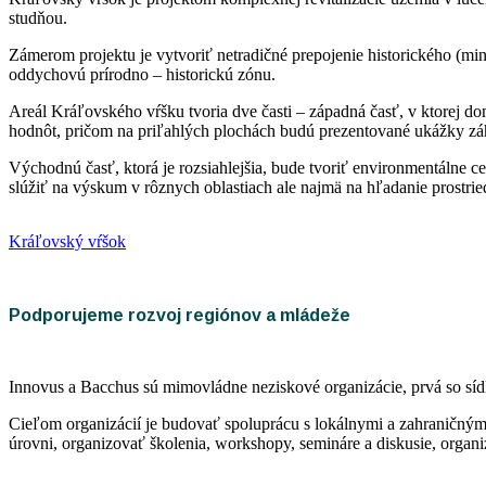
studňou.
Zámerom projektu je vytvoriť netradičné prepojenie historického (
oddychovú prírodno – historickú zónu.
Areál Kráľovského vŕšku tvoria dve časti – západná časť, v ktorej do
hodnôt, pričom na priľahlých plochách budú prezentované ukážky záh
Východnú časť, ktorá je rozsiahlejšia, bude tvoriť environmentálne
slúžiť na výskum v rôznych oblastiach ale najmä na hľadanie prostried
Kráľovský vŕšok
Podporujeme rozvoj regiónov a mládeže
Innovus a Bacchus sú mimovládne neziskové organizácie, prvá so síd
Cieľom organizácií je budovať spoluprácu s lokálnymi a zahraničnými 
úrovni, organizovať školenia, workshopy, semináre a diskusie, organi